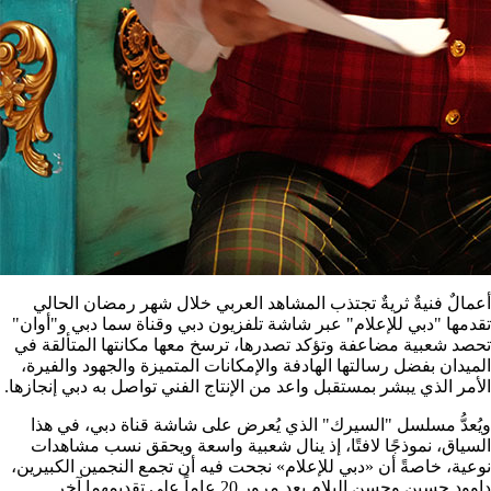
أعمالٌ فنيةٌ ثريةٌ تجتذب المشاهد العربي خلال شهر رمضان الحالي
تقدمها "دبي للإعلام" عبر شاشة تلفزيون دبي وقناة سما دبي و"أوان"
تحصد شعبية مضاعفة وتؤكد تصدرها، ترسخ معها مكانتها المتألقة في
الميدان بفضل رسالتها الهادفة والإمكانات المتميزة والجهود والفيرة،
الأمر الذي يبشر بمستقبل واعد من الإنتاج الفني تواصل به دبي إنجازها.
ويُعدُّ مسلسل "السيرك" الذي يُعرض على شاشة قناة دبي، في هذا
السياق، نموذجًا لافتًا، إذ ينال شعبية واسعة ويحقق نسب مشاهدات
نوعية، خاصةً أن «دبي للإعلام» نجحت فيه أن تجمع النجمين الكبيرين،
داوود حسين وحسن البلام بعد مرور 20 عاماً على تقديمهما آخر