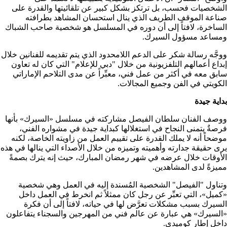
الشخصيات فحسب، بل ترتكز بشكل كبير عن تلقائيتها والقدرة على
صناعة الموقف الطريف الذي ينال استحسان المشاهد بطرافته
الساخرة، لافتاً إلى أن دوره في المسلسل هو شخصية صاحب الشباك
ومساعد مسؤول السيرك.
ووجَّه رسالة شكر على الدعم اللامحدود الذي يتم تقديمه للفنانين خلال
إبداع أعمالهم التلفزيونية من خلال "دبي للإعلام" التي كان له تعاون
سابق معه في أكثر من عمل فني، معبِّراً عن مدى التلاحم الإماراتي
الكويتي في الفن وجميع المجالات.
بداية جيدة
ووصف الفنان سلطان الفيصل مشاركته في مسلسل «السيرك» بأنها
فرصةٌ يتمنى النجاح في استغلالها كبداية جيدة في مشواره الفني،
موضحاً أنه لا يملك القدرة على تقييم العمل من زاويته الخاصة، لكنه
يرى حقيقة جدارته وأهميته وتميزه من خلال الأصداء التي ينالها في هذه
الأوقات خلال عرضه في شهر رمضان المبارك، حيث إنه يترك بصمةً
مميزةً لدى المشاهدين.
وتناول "الفيصل" الشخصية المُسندة إليه في العمل وهي شخصية
«كميل»، التي تعبِّر عن رجل كان ممثلاً ثم انخرط في العمل داخل
السيرك بسبب مشكلات تعرَّض لها في حياته، لافتاً إلى أن فكرة
«السيرك» هي عبارة عن عالم فني من المهرجين والسجناء يتفاعلون
داخل إطار كوميدي.