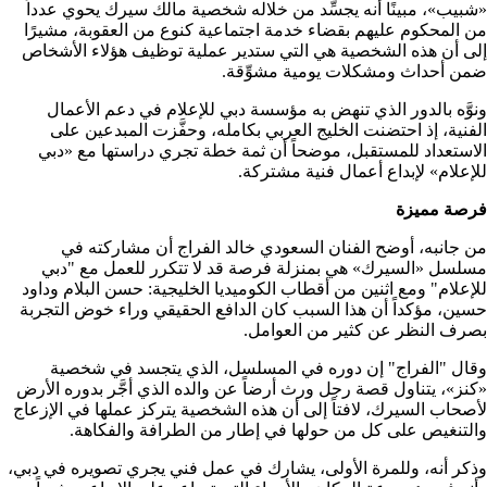
«شبيب»، مبينًا أنه يجسِّد من خلاله شخصية مالك سيرك يحوي عدداً
من المحكوم عليهم بقضاء خدمة اجتماعية كنوع من العقوبة، مشيرًا
إلى أن هذه الشخصية هي التي ستدير عملية توظيف هؤلاء الأشخاص
ضمن أحداث ومشكلات يومية مشوِّقة.
ونوَّه بالدور الذي تنهض به مؤسسة دبي للإعلام في دعم الأعمال
الفنية، إذ احتضنت الخليج العربي بكامله، وحفَّزت المبدعين على
الاستعداد للمستقبل، موضحاً أن ثمة خطة تجري دراستها مع «دبي
للإعلام» لإبداع أعمال فنية مشتركة.
فرصة مميزة
من جانبه، أوضح الفنان السعودي خالد الفراج أن مشاركته في
مسلسل «السيرك» هي بمنزلة فرصة قد لا تتكرر للعمل مع "دبي
للإعلام" ومع اثنين من أقطاب الكوميديا الخليجية: حسن البلام وداود
حسين، مؤكداً أن هذا السبب كان الدافع الحقيقي وراء خوض التجربة
بصرف النظر عن كثير من العوامل.
وقال "الفراج" إن دوره في المسلسل، الذي يتجسد في شخصية
«كنز»، يتناول قصة رجل ورث أرضاً عن والده الذي أجَّر بدوره الأرض
لأصحاب السيرك، لافتاً إلى أن هذه الشخصية يتركز عملها في الإزعاج
والتنغيص على كل من حولها في إطار من الطرافة والفكاهة.
وذكر أنه، وللمرة الأولى، يشارك في عمل فني يجري تصويره في دبي،