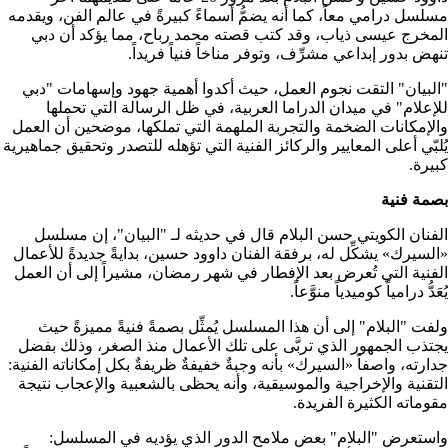
مسلسل درامي معاً، كما أنه يضمُّ أسماءً كبيرةً في عالم الفن، ويقدمه
المخرج عيسى ذياب، وقد كتب قصته محمد رباح، مما يؤكد أن دبي
تنهض بدور إبداعي مشرِّف، وتوفر مناخاً فنياً فريداً.
"البيان" التقت نجوم العمل، حيث أكدوا أهمية جهود وإسهامات "دبي
للإعلام" في ميدان الدراما العربية، في ظل الرسالة التي تحملها
والإمكانات الضخمة والتجربة الملهمة التي تملكها، موضحين أن العمل
يُلبّي أعلى المعايير والركائز الفنية التي تؤهله للتصدر وتحقيق جماهيرية
كبيرة.
بصمة فنية
الفنان الكويتي حسن البلام قال في حديثه لـ "البيان"، إن مسلسل
«السيرك» يشكِّل له، برفقة الفنان داوود حسين، بدايةً جديدةً للأعمال
الفنية التي تُعرض بعد الإفطار في شهر رمضان، مشيراً إلى أن العمل
يُعَدُّ درامياً كوميدياً منوَّعاً.
ولفت "البلام" إلى أن هذا المسلسل يُمثِّل بصمةً فنيةً مميزةً حيث
يجتذب الجمهور الذي تربَّى على تلك الأعمال منذ الصغر، وذلك بفضل
جدارته، واصفاً «السيرك» بأنه وجبةٌ خفيفةٌ ظريفةٌ بكل إمكاناته الفنية:
التقنية والإخراجية والموسيقية، وأنه يحظى بالشعبية والإعجاب نتيجة
مقوماته الكثيرة الفريدة.
واستعرض "البلام" بعض ملامح الدور الذي يؤديه في المسلسل: