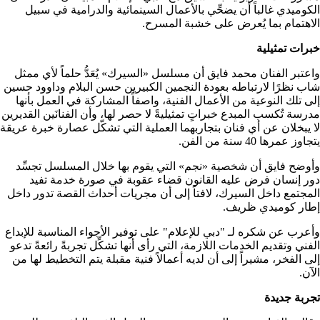
الكوميدي غالباً أن يضحِّي بالأعمال السينمائية والدرامية في سبيل
الاهتمام بما يُعرض على خشبة المسرح.
خبرات تمثيلية
واعتبر الفنان محمد فايق أن مسلسل «السيرك» يُعَدُّ حلماً لأي ممثل
شاب نظرًا لارتباطه بعودة النجمين الكبيرين حسن البلام وداوود حسين
إلى تلك النوعية من الأعمال الفنية، واصفاً المشاركة في العمل بأنها
مدرسة تُكسب المبدع خبراتٍ تمثيليةً لا حصر لها، وأن الفنانَين القديرين
لا يبخلان عن أي فنان بتجاربهما العملية التي تشكّل عصارة خبرة عريقة
يتجاوز عمرها 40 سنة من الفن.
وأوضح فايق أن شخصية «نجم» التي يقوم بها خلال المسلسل تجسِّد
دور إنسان فرض عليه القانون قضاء عقوبة في صورة خدمة تفيد
المجتمع داخل السيرك، لافتاً إلى أن مجريات أحداث القصة تدور داخل
إطار كوميدي ظريف.
وأعرب عن شكره لـ "دبي للإعلام" على توفير الأجواء المناسبة للإبداع
الفني وتقديم الخدمات اللازمة، التي رأى أنها تشكِّل تجربةً رائعةً تدعو
إلى الفخر، مشيراً إلى أن لديه أعمالاً فنية مقبلة يتم التخطيط لها من
الآن.
تجربة جديدة