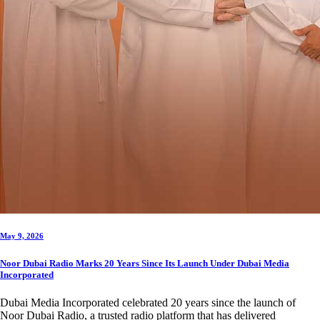
May 9, 2026
Noor Dubai Radio Marks 20 Years Since Its Launch Under Dubai Media
Incorporated
Dubai Media Incorporated celebrated 20 years since the launch of
Noor Dubai Radio, a trusted radio platform that has delivered