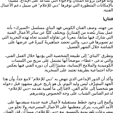
وأنه فوجئ بروعة المكان والأجواء التي تساعد على الإبداع، مشيداً
بالإمكانات المتطورة التي توفرها "دبي للإعلام" في سبيل دعم الأعمال
الفنية.
فنتازيا
من جهته، وصف الفنان الكويتي فهد البناي مسلسل «السيرك» بأنه
عمل يمتاز ببُعده من الفنتازيا، ويختلف كليًّا عن سائر الأعمال الفنية
التي شارك فيها سابقاً، معرباً عن تفاؤله الشديد تجاه تهذه التجربة التي
تم تصويرها في دبي، والتي تحصد جماهيريةً كبيرةً في عرضها على
الشاشة خلال الشهر الفضيل.
وتطرق "البناي" إلى طبيعة الشخصية التي يؤديها خلال العمل الفني،
والتي تدعى «عطا»، موضحاً أنها تشتمل على مزيج من اللمسات
الكوميدية والملامح الإنسانية، مشيرًا إلى أن دوره الفني فيها يعكس
حالة اجتماعية بطريقة تعتمد على السخرية.
وأكد أن الدور الإبداعي الذي تنهض به "دبي للإعلام" لامع جداً، وأن هذا
الجهد المشرِّف ليس وليد اليوم، بل هو تاريخ عريق مشهود قبل دخوله
هو شخصياً إلى عالم الفن، لافتاً إلى ما أهمية تقدمه «دبي للإعلام»
لدعم الفنانين الشباب على وجه الخصوص وتقديرهم.
وألمح إلى وجود خطط مستقبلية لأعمال فنية جديدة سيقدمها على
الأمد القريب، يتركز معظمها على الأعمال المسرحية، ولا تخلو من
مشروعات تلفزيونية بالتنسيق مع «دبي للإعلام»، مبيناً أن قَدَر الفنان