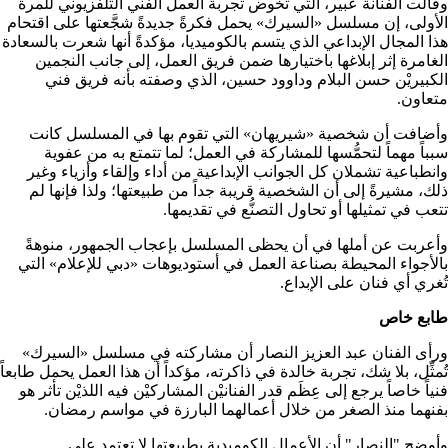
وقالت الفنانة عبير، التي تخوض تجربة العمل الفني التلفزيوني للمرة
الأولى، إن مسلسل «السيرك» يحمل فكرةً جديدةً شجَّعتها على اقتحام
هذا المجال الإبداعي الذي يتسم بالكوميديا، مؤكدةً أنها شعرت بالسعادة
الغامرة إثر إبلاغها باختيارها ضمن فريق العمل، إلى جانب النجمين
الكبيريْن حسن البلام وداوود حسين، الذي وصفته بأنه فريق فني
متعاون.
وأضافت أن شخصية «شيريهان» التي تقوم بها في المسلسل كانت
سبباً مهماً لتحمُّسها للمشاركة في العمل؛ لما تتمتع به من عفوية
وانطباعية تشملان كل الجوانب الإبداعية من أداء وإلقاء وأزياء وغير
ذلك، مشيرةً إلى أن الشخصية قريبة جداً من طبيعتها؛ ولذا فإنها لم
تتعب في تمثيلها أو تحاول التصنُّع في تقديمها.
وأعربت عن أملها في أن يحظى المسلسل بإعجاب الجمهور، منوهةً
بالأجواء المحيطة بصناعة العمل في أستوديوهات «دبي للإعلام» التي
تُغري أي فنان على الإبداع.
طابع خاص
ورأى الفنان عبد العزيز النصار أن مشاركته في مسلسل «السيرك»
تُمثِّل، بلا شك، تجربة خالدة في ذاكرته، مؤكداً أن هذا العمل يحمل طابعاً
فنياً خاصاً يرجع إلى عِظَم قدر الفنانيْن المشاركيْن فيه اللذيْن تأثر هو
بفنهما منذ الصغر من خلال أعمالهما البارزة في مواسم رمضان.
وأوضح "النصار" أن الأعمال الكوميدية بطبيعتها لا تعتمد على