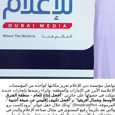
تواصل مؤسسة دبي للإعلام تعزيز مكانتها كواحدة من المؤسسات
الإعلامية الأبرز في الإمارات والمنطقة، وإثراء رصيدها بإنجازات جديدة
تمثلت في حصولها على جائزتي
"أفضل إنتاج للعام – منطقة الشرق
الأوسط وشمال أفريقيا"
و
"أفضل تكييف إقليمي عن صيغة أجنبية"
،
وذلك خلال حفل جوائز "برودكاست برو" (BroadcastPro) المرموقة،
والتي تعد تكريماً رفيع المستوى في مجال صناعة الإعلام والبث في
منطقة الشرق الأوسط وشمال أفريقيا، حيث تغطي طيفاً واسعاً من