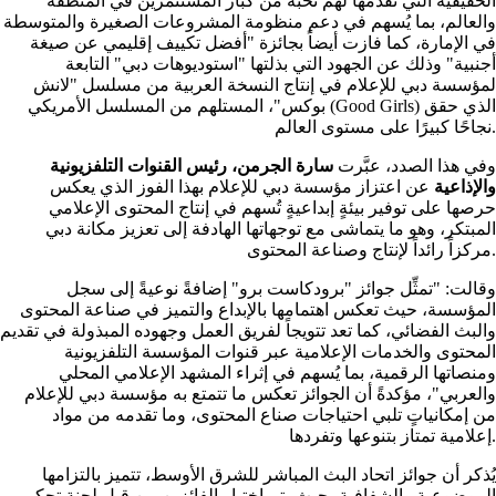
الحقيقية التي تقدمها لهم نخبةٌ من كبار المستثمرين في المنطقة
والعالم، بما يُسهم في دعم منظومة المشروعات الصغيرة والمتوسطة
في الإمارة، كما فازت أيضاً بجائزة "أفضل تكييف إقليمي عن صيغة
أجنبية" وذلك عن الجهود التي بذلتها "استوديوهات دبي" التابعة
لمؤسسة دبي للإعلام في إنتاج النسخة العربية من مسلسل "لانش
بوكس"، المستلهم من المسلسل الأمريكي (Good Girls) الذي حقق
نجاحًا كبيرًا على مستوى العالم.
وفي هذا الصدد، عبَّرت
سارة الجرمن، رئيس القنوات التلفزيونية
والإذاعية
عن اعتزاز مؤسسة دبي للإعلام بهذا الفوز الذي يعكس
حرصها على توفير بيئةٍ إبداعيةٍ تُسهم في إنتاج المحتوى الإعلامي
المبتكر، وهو ما يتماشى مع توجهاتها الهادفة إلى تعزيز مكانة دبي
مركزاً رائداً لإنتاج وصناعة المحتوى.
وقالت: "تمثِّل جوائز "برودكاست برو" إضافةً نوعيةً إلى سجل
المؤسسة، حيث تعكس اهتمامها بالإبداع والتميز في صناعة المحتوى
والبث الفضائي، كما تعد تتويجاً لفريق العمل وجهوده المبذولة في تقديم
المحتوى والخدمات الإعلامية عبر قنوات المؤسسة التلفزيونية
ومنصاتها الرقمية، بما يُسهم في إثراء المشهد الإعلامي المحلي
والعربي"، مؤكدةً أن الجوائز تعكس ما تتمتع به مؤسسة دبي للإعلام
من إمكانياتٍ تلبي احتياجات صناع المحتوى، وما تقدمه من مواد
إعلامية تمتاز بتنوعها وتفردها.
يُذكر أن جوائز اتحاد البث المباشر للشرق الأوسط، تتميز بالتزامها
الموضوعية والشفافية، حيث يتم اختيار الفائزين من قبل لجنة تحكيم