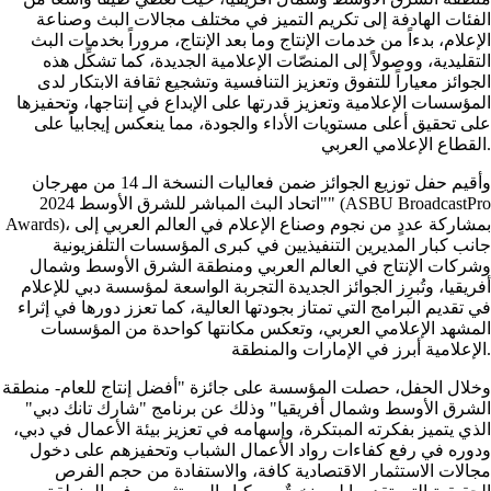
الفئات الهادفة إلى تكريم التميز في مختلف مجالات البث وصناعة
الإعلام، بدءاً من خدمات الإنتاج وما بعد الإنتاج، مروراً بخدمات البث
التقليدية، ووصولاً إلى المنصّات الإعلامية الجديدة، كما تشكِّل هذه
الجوائز معياراً للتفوق وتعزيز التنافسية وتشجيع ثقافة الابتكار لدى
المؤسسات الإعلامية وتعزيز قدرتها على الإبداع في إنتاجها، وتحفيزها
على تحقيق أعلى مستويات الأداء والجودة، مما ينعكس إيجابياً على
القطاع الإعلامي العربي.
وأقيم حفل توزيع الجوائز ضمن فعاليات النسخة الـ 14 من مهرجان
"اتحاد البث المباشر للشرق الأوسط 2024" (ASBU BroadcastPro
Awards)، بمشاركة عددٍ من نجوم وصناع الإعلام في العالم العربي إلى
جانب كبار المديرين التنفيذيين في كبرى المؤسسات التلفزيونية
وشركات الإنتاج في العالم العربي ومنطقة الشرق الأوسط وشمال
أفريقيا، وتُبرِز الجوائز الجديدة التجربة الواسعة لمؤسسة دبي للإعلام
في تقديم البرامج التي تمتاز بجودتها العالية، كما تعزز دورها في إثراء
المشهد الإعلامي العربي، وتعكس مكانتها كواحدة من المؤسسات
الإعلامية أبرز في الإمارات والمنطقة.
وخلال الحفل، حصلت المؤسسة على جائزة "أفضل إنتاج للعام- منطقة
الشرق الأوسط وشمال أفريقيا" وذلك عن برنامج "شارك تانك دبي"
الذي يتميز بفكرته المبتكرة، وإسهامه في تعزيز بيئة الأعمال في دبي،
ودوره في رفع كفاءات رواد الأعمال الشباب وتحفيزهم على دخول
مجالات الاستثمار الاقتصادية كافة، والاستفادة من حجم الفرص