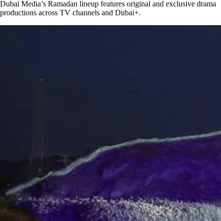
Dubai Media’s Ramadan lineup features original and exclusive drama
productions across TV channels and Dubai+.