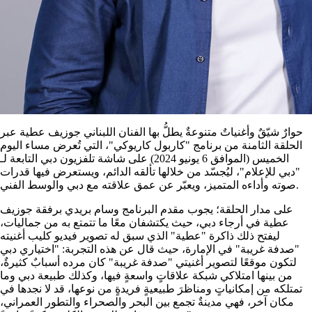
حوارٌ شيّقٌ وأغنياتٌ متنوعةٌ يطلُّ بها الفنان اللبناني جوزيف عطية عبر
الحلقة الثامنة من برنامج "كاربول كاريوكي"، التي تُعرض مساء اليوم
الخميس (الموافق 6 يونيو 2024) على شاشة تلفزيون دبي التابعة لـ
"دبي للإعلام"، ليُجسّد من خلالها تألقه الدائم، ويستعرض فيها قدرات
صوته وأداءه المتميز، ويعبّر عن عمق علاقته مع دبي والوسط الفني.
على مدار الحلقة؛ يجوب مقدم البرنامج وسام بريدي برفقة جوزيف
عطية في أرجاء دبي، حيث يكتشفان معًا ما تتمتع به من جماليات،
ليفتح ذلك ذاكرة "عطية" الذي سبق له تصوير فيديو كليب أغنيته
"صدفة غريبة" في الإمارة، حيث قال عن هذه التجربة: "اختياري دبي
لتكون موقعًا لتصوير أغنيتي "صدفة غريبة" كان مرده أسبابٌ كثيرةٌ،
من بينها امتلاكي شبكة علاقاتٍ واسعةٍ فيها، وكذلك طبيعة دبي وما
تمتلكه من إمكانياتٍ ومناظرَ طبيعيةٍ فريدةٍ من نوعها، قد لا نجدها في
مكان آخر، فهي مدينةٌ تجمع بين البحر والصحراء والتطور العمراني،