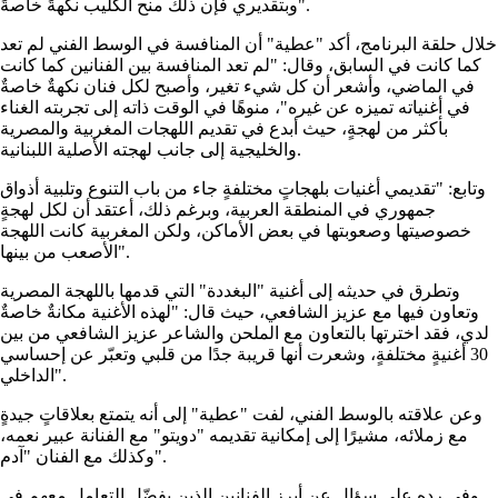
وبتقديري فإن ذلك منح الكليب نكهةً خاصةً".
خلال حلقة البرنامج، أكد "عطية" أن المنافسة في الوسط الفني لم تعد
كما كانت في السابق، وقال: "لم تعد المنافسة بين الفنانين كما كانت
في الماضي، وأشعر أن كل شيء تغير، وأصبح لكل فنان نكهةٌ خاصةٌ
في أغنياته تميزه عن غيره"، منوهًا في الوقت ذاته إلى تجربته الغناء
بأكثر من لهجةٍ، حيث أبدع في تقديم اللهجات المغربية والمصرية
والخليجية إلى جانب لهجته الأصلية اللبنانية.
وتابع: "تقديمي أغنيات بلهجاتٍ مختلفةٍ جاء من باب التنوع وتلبية أذواق
جمهوري في المنطقة العربية، وبرغم ذلك، أعتقد أن لكل لهجةٍ
خصوصيتها وصعوبتها في بعض الأماكن، ولكن المغربية كانت اللهجة
الأصعب من بينها".
وتطرق في حديثه إلى أغنية "البغددة" التي قدمها باللهجة المصرية
وتعاون فيها مع عزيز الشافعي، حيث قال: "لهذه الأغنية مكانةٌ خاصةٌ
لدي، فقد اخترتها بالتعاون مع الملحن والشاعر عزيز الشافعي من بين
30 أغنيةٍ مختلفةٍ، وشعرت أنها قريبة جدًا من قلبي وتعبّر عن إحساسي
الداخلي".
وعن علاقته بالوسط الفني، لفت "عطية" إلى أنه يتمتع بعلاقاتٍ جيدةٍ
مع زملائه، مشيرًا إلى إمكانية تقديمه "دويتو" مع الفنانة عبير نعمه،
وكذلك مع الفنان "آدم".
وفي رده على سؤال عن أبرز الفنانين الذين يفضّل التعامل معهم في