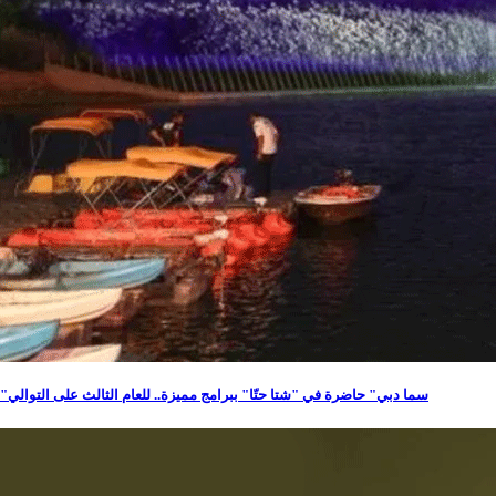
"سما دبي" حاضرة في "شتا حتّا" ببرامج مميزة.. للعام الثالث على التوالي