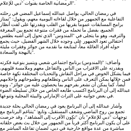
الرمضانية الخاصة بقنوات "دبي للإعلام".
في رمضان الحالي، يواصل عبدالله إسماعيل المضي في رحلته
التفاعلية مع الجمهور من خلال لقاءاته اليومية معهم، ويقول: "تمتاز
برامج المسابقات عموماً بقربها من القلب وبقدرتها على لفت أنظار
الجميع، بفضل ما تحمله من فقرات متنوعة تجمع بين المعرفة
والترفيه، وهو ما يتجلى في "المندوس" الذي تحول إلى أشبه بطقس
احتفالي تعود الجمهور على وجوده خلال الشهر الفضيل، حيث يجمع
حوله أفراد العائلة معاً، لمتابعة ما نقدمه من جوائز وفقرات مليئة
بالبهجة والسعادة".
وأضاف: "(المندوس) برنامج اجتماعي شعبي ويتميز بنوعية فكرته
وبقدرته على الاقتراب من الناس والتفاعل معهم وملامسة قلوبهم،
فيما يشكل الخوض في مراحل النقاش والتحديات المختلفة نكهة خاصة
فمن خلالها يمكن التعرف على الناس وتطلعاتهم وطموحاتهم وأحلامهم
أيضاً، كما يمكن أن نشعر بفرحهم بما يحصلون عليه من جوائز"، ونوه
عبدالله إلى أن البرنامج اكتسب طابعه الخاص من خلال تسليطه الضوء
في بعض جوانبه على التراث الإماراتي والبيئة المحلية وتنوعها.
وأشار عبدالله إلى أن البرنامج يعود في رمضان الحالي بحلة جديدة
تجمع بين روح الماضي وشغف المستقبل، وتابع: "يتناغم البرنامج مع
توجهات "دبي للإعلام" بأن "تكون الأقرب إلى المشاهد"، وقد حرصت
على أن يكون البرنامج أكثر قرباً من الجمهور من خلال بث بعض حلقاته
مباشرة من عدة مواقع خارجية في دبي، لضمان تفاعله المباشر مع