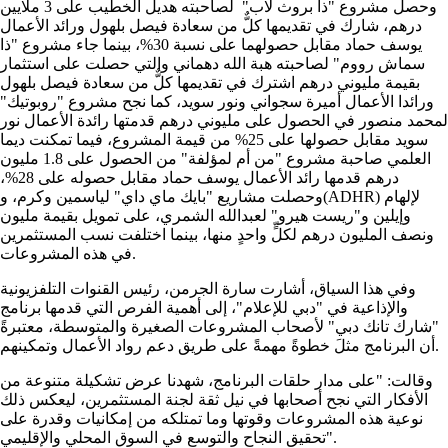
وحصل مشروع "ذا بروث لاب" لصاحبته هديل الخطيب على 3 ملايين
درهم، شارك في تقديمها كلٌّ من سعادة فيصل بلهول ورائد الأعمال
يوسف حماد مقابل حصولهما على نسبة 30%، بينما جاء مشروع "ذا
سماش رووم" لصاحبته هبة الله دهماني والتي حصلت على استثمار
بقيمة مليوني درهم اشترك في تقديمها كلٌّ من سعادة فيصل بلهول
ورائدا الأعمال أميرة سجواني ونور سويد، كما نجح مشروع "روبوتيك"
لمحمد منصور في الحصول على مليوني درهم قدمتها رائدة الأعمال نور
سويد مقابل حصولها على 25% من قيمة المشروع، فيما تمكنت ديما
العلمي صاحبة مشروع "من أم لمؤلفة" من الحصول على 1.8 مليون
درهم قدمها رائد الأعمال يوسف حماد مقابل حصوله على 28%،
وحصلت مشاريع "بايك ماي داي" لياسمين وكرم، و(ADHR) لإلهام
وإيلين و"ريست هيرو" لعبدالله الشمري، على تمويل بقيمة مليون
ونصف المليون درهم لكلٍّ واحدٍ منها، بينما اختلفت نسب المستثمرين
في هذه المشروعات.
وفي هذا السياق، أشارت سارة الجرمن، رئيس القنوات التلفزيونية
والإذاعية في "دبي للإعلام"، إلى أهمية الفرص التي قدمها برنامج
"شارك تانك دبي" لأصحاب المشروعات الصغيرة والمتوسطة، معتبرةً
أن البرنامج مثلَ خطوةً مهمةً على طريق دعم رواد الأعمال وتمكينهم.
وقالت: "على مدار حلقات البرنامج، شهدنا عرض تشكيلة متنوعة من
الأفكار التي نجح أصحابها في نيل ثقة لجنة المستثمرين، ليعكس ذلك
نوعية هذه المشروعات وقوتها وما تمتلكه من إمكانيات وقدرة على
تحقيق النجاح والتوسع في السوق المحلي والإقليمي".