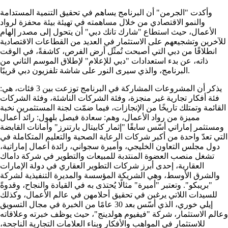
وأكدت "الجرمن" أن البرنامج يساهم في تحقيق التنمية المستدامة
والنمو الاقتصادي من خلال مساهمته في تهيئة بيئة محفزة لرواد
الأعمال، حيث استطاع "شارك تانك دبي" أن يتحول إلى مصدر إلهام
للآخرين وتشجيعهم على الاستثمار في العديد من القطاعات الاقتصادية
انطلاقًا من دبي التي أصبحت تُمثّل أرض الفرص، كاشفةً، في الوقت
ذاته، عن بدء استعدادات "دبي للإعلام" لإطلاق الموسم الثاني من
البرنامج، والذي سيرى النور على شاشة تلفزيون دبي قريبًا.
يذكر أن المشروعات المشاركة في البرنامج توزعت بين 3 فئات، هي:
فئة أفكار تجارية غير منجزة، وفئة الشركات الناشئة، وفئة الشركات
القائمة وتمتلك تاريخًا من الإنجازات، فيما ضمّت لجنة المستثمرين نخبة
مميزة من رواد الأعمال، وهم: سعادة فيصل بلهول: رائد أعمال
ومستثمر إماراتي أسّس سابقًا "إثمار كابيتال بارتنرز" وأمانات القابضة
التي تعدّ واحدة من أكبر شركات الرعاية الصحية والتعليم المتكاملة في
دول مجلس التعاون الخليجي، وأميرة سجواني، رائدة أعمال إماراتية،
تشغل منصب العضوة المنتدبة للمبيعات والتطوير في شركة داماك
العقارية، إحدى أبرز شركات التطوير العقاري في دولة الإمارات
والشرق الأوسط، وهي الشريكة المؤسسة والمديرة التنفيذية لشركة
"بريبكو". وتعتبر "أميرة" مثالًا يُحتذى به في القيادة والنجاح، وقدوةً
للسيدات اللاتي يرغبن في تحقيق أحلامهن في عالم الأعمال، وكذلك
إيلي خوري، الذي أسّس بعد 30 عامًا من الخبرة في مجال التسويق
وعالم الاستثمار، شركة "فيفيوم هولدينج"، حيث يوظف خبرته وعلاقاته
للاستثمار في المواهب والأفكار وبناء العلامات التجارية الناجحة،