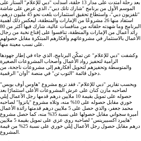
بعد رحلة امتدت على مدار 13 حلقة، أسدلت "دبي للإعلام" الستار على
الموسم الأول من برنامج "شارك تانك دبي"، الذي عرض على شاشة
"تلفزيون دبي"، واستطاع تحقيق استثمارات بلغت نحو 45 مليون درهم،
استفاد منها 26 مشروعًا من الإمارات والمنطقة، ليعكس ذلك أهمية
البرنامج وما شهدته حلقاته من منافسات عالية، شارك فيها أكثر من 80
رائد أعمال من الإمارات والمنطقة، تنافسوا على إقناع نخبة من رجال
الأعمال بالاستثمار في مشروعاتهم وأفكارهم المبتكرة مقابل حصولهم
على نسب معينة منها.
وكشفت "دبي للإعلام" عن تمكّن البرنامج، الذي جاء في إطار جهودها
الرامية لتحفيز رواد الأعمال وأصحاب المشروعات الصغيرة
والمتوسطة وتحفيزهم لتحويل أفكارهم إلى مشروعات ناجحة، من
دخول قائمة "التوب تن" في منصة "أوان" الرقمية.
وبحسب تقارير "دبي للإعلام"، فقد تربع مشروع "هاوس أوف بوبس"
لصاحبه مازن كنان على عرش المشروعات الأعلى استثمارًا بعد
حصوله على تمويل بقيمة 10 ملايين درهم قدمها رجل الأعمال إيلي
خوري مقابل حصوله على 10% منه، وتلاه مشروع "يانزوا" لصاحبه
محمد جعفر، والذي حصل على 5 ملايين درهم قدمتها رائدة الأعمال
أميرة سجواني مقابل حصولها على نسبة 35% منه، كما حصل مشروع
"هايبرد اكسبيرينس" لصاحبه روي عزي على تمويل بقيمة 5 ملايين
درهم مقابل حصول رجل الأعمال إيلي خوري على نسبة 25% من قيمة
المشروع.